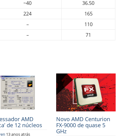
~40
36.50
224
165
–
110
–
71
essador AMD
Novo AMD Centurion
ca’ de 12 núcleos
FX-9000 de quase 5
GHz
yen
13 anos atrás