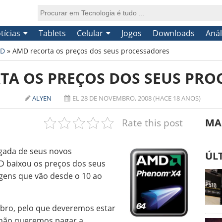
tícias
Tablets
Celular
Jogos
Downloads
Anál
D
»
AMD recorta os preços dos seus processadores
TA OS PREÇOS DOS SEUS PRO
ALYEN
EL 28 DE NOVEMBRO, 2008 (HACE 18 ANOS)
Rate this post
MA
gada de seus novos
ÚL
 baixou os preços dos seus
gens que vão desde o 10 ao
mbro, pelo que deveremos estar
e não queremos pagar a