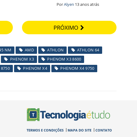
Por
Alyen
13 anos atrás
PRÓXIMO
45 NM
AMD
ATHLON
ATHLON 64
PHENOM X3
PHENOM X3 8600
 8750
PHENOM X4
PHENOM X4 9750
TERMOS E CONDIÇÕES
MAPA DO SITE
CONTATO