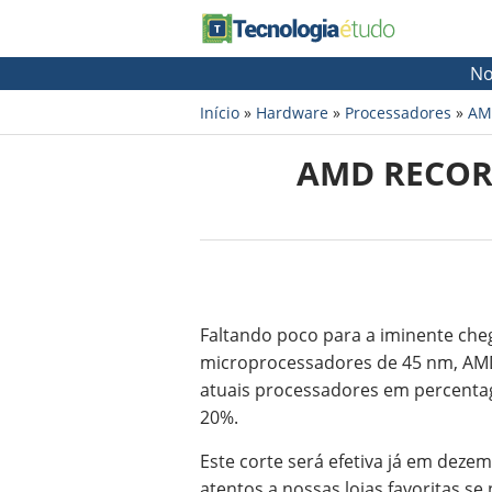
No
Início
»
Hardware
»
Processadores
»
AM
AMD RECOR
Faltando poco para a iminente che
microprocessadores de 45 nm, AMD
atuais processadores em percenta
20%.
Este corte será efetiva já em deze
atentos a nossas lojas favoritas s