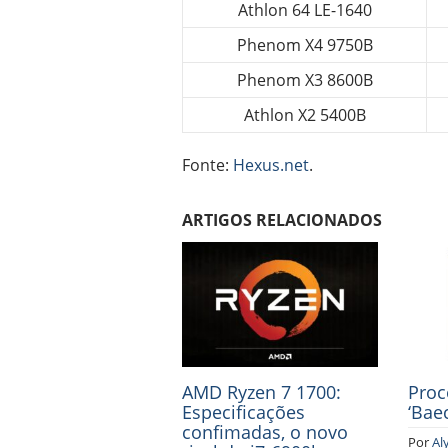
Athlon 64 LE-1640
Phenom X4 9750B
Phenom X3 8600B
Athlon X2 5400B
Fonte:
Hexus.net
.
ARTIGOS RELACIONADOS
AMD Ryzen 7 1700:
Proc
Especificações
‘Bae
confimadas, o novo
Por
Al