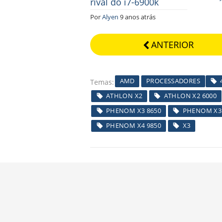
rival do i7-6900k
Por
Alyen
9 anos atrás
ANTERIOR
AMD
PROCESSADORES
Temas
ATHLON X2
ATHLON X2 6000
PHENOM X3 8650
PHENOM X3
PHENOM X4 9850
X3