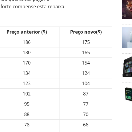
 forte compense esta rebaixa.
Preço anterior ($)
Preço novo($)
186
175
180
165
170
154
134
124
123
104
102
87
95
77
88
70
78
66