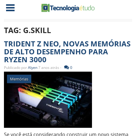
TAG:
G.SKILL
NOTÍCIAS
TRIDENT Z NEO, NOVAS MEMÓRIAS
TABLETS
AMD
DE ALTO DESEMPENHO PARA
RYZEN 3000
CELULAR
INTEL
Publicado por
Alyen
7 anos atrás -
0
JOGOS
ATI
IOS
Memórias
DOWNLOADS
NVIDIA
NOKIA
ANÁLISE
SOFTWARE
NOTEBOOKS
Se você está considerando construir um novo sistema