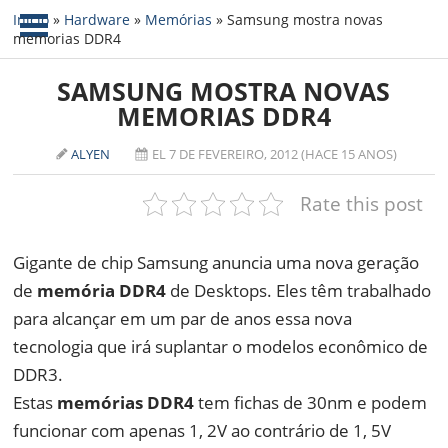
Início
»
Hardware
»
Memórias
»
Samsung mostra novas
memorias DDR4
NOTÍCIAS
SAMSUNG MOSTRA NOVAS
TABLETS
AMD
MEMORIAS DDR4
CELULAR
INTEL
ALYEN
EL 7 DE FEVEREIRO, 2012 (HACE 15 ANOS)
JOGOS
ATI
IOS
Rate this post
DOWNLOADS
NVIDIA
NOKIA
ANÁLISE
SOFTWARE
Gigante de chip Samsung anuncia uma nova geração
de
NOTEBOOKS
memória DDR4
de Desktops. Eles têm trabalhado
para alcançar em um par de anos essa nova
tecnologia que irá suplantar o modelos econômico de
DDR3.
Estas
memórias DDR4
tem fichas de 30nm e podem
funcionar com apenas 1, 2V ao contrário de 1, 5V