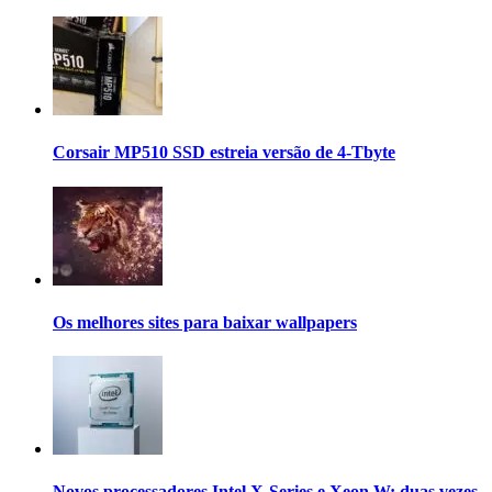
Corsair MP510 SSD estreia versão de 4-Tbyte
Os melhores sites para baixar wallpapers
Novos processadores Intel X-Series e Xeon W: duas vezes