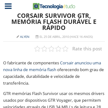
CORSAIR SURVIVOR GTR,
MEMÓRIA FLASH DURÁVEL E
RÁPIDO
NOTÍCIAS
TABLETS
AMD
ALYEN
EL 25 DE ABRIL, 2010 (HACE 16 ANOS)
CELULAR
INTEL
Rate this post
JOGOS
ATI
IOS
O fabricante de componentes
Corsair anunciou uma
DOWNLOADS
NVIDIA
NOKIA
nova linha de memória flash
oferecendo bom grau de
ANÁLISE
SOFTWARE
capacidade, durabilidade e velocidade de
NOTEBOOKS
transferência.
GTR memórias Flash Survivor usar os mesmos drivers
usados por dispositivos GTR Voyager, que permitem
velocidades através de USB
34 MB / s de leitura e 28