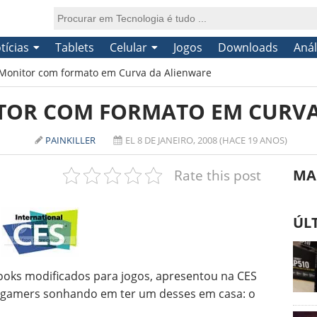
tícias
Tablets
Celular
Jogos
Downloads
Anál
 Monitor com formato em Curva da Alienware
ITOR COM FORMATO EM CURV
PAINKILLER
EL 8 DE JANEIRO, 2008 (HACE 19 ANOS)
Rate this post
MA
ÚL
books modificados para jogos, apresentou na
CES
 gamers sonhando em ter um desses em casa: o