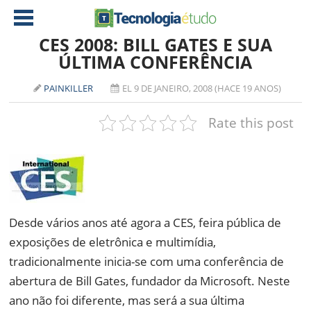
CES 2008: BILL GATES E SUA
ÚLTIMA CONFERÊNCIA
NOTÍCIAS
PAINKILLER
EL 9 DE JANEIRO, 2008 (HACE 19 ANOS)
TABLETS
AMD
Rate this post
CELULAR
INTEL
JOGOS
ATI
IOS
DOWNLOADS
NVIDIA
NOKIA
ANÁLISE
SOFTWARE
Desde vários anos até agora a CES, feira pública de
NOTEBOOKS
exposições de eletrônica e multimídia,
tradicionalmente inicia-se com uma conferência de
abertura de Bill Gates, fundador da Microsoft. Neste
ano não foi diferente, mas será a sua última