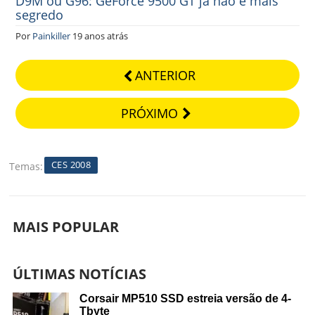
D9M ou G96: GeForce 9500 GT já não é mais
segredo
Por
Painkiller
19 anos atrás
ANTERIOR
PRÓXIMO
CES 2008
Temas
MAIS POPULAR
ÚLTIMAS NOTÍCIAS
Corsair MP510 SSD estreia versão de 4-
Tbyte