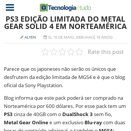
PS3 EDIÇÃO LIMITADA DO METAL
GEAR SOLID 4 EM NORTEAMÉRICA
NOTÍCIAS
ALYEN
EL 16 DE MAIO, 2008 (HACE 18 ANOS)
TABLETS
AMD
Rate this post
CELULAR
INTEL
JOGOS
ATI
IOS
Parece que os japoneses não serão os únicos que
desfrutem da edição limitada de MGS4 e é que o blog
DOWNLOADS
NVIDIA
NOKIA
oficial da Sony Playstation.
ANÁLISE
SOFTWARE
Blog informa que este pack poderá ser comprado na
NOTEBOOKS
Norteamérica por 600 dólares. Por esse pack tem um
PS3
cinza de 40GB com o
DualShock 3
sem fio,
Metal Gear Online
e um exclusivo
Blu-ray
com duas
horas de conteúdo adicional, e também o
MGS4: