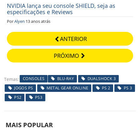
NVIDIA lança seu console SHIELD, seja as
especificações e Reviews
Por
Alyen
13 anos atrás
ANTERIOR
PRÓXIMO
CONSOLES
BLU-RAY
DUALSHOCK 3
Temas
JOGOS PS
METAL GEAR ONLINE
PS 2
PS 3
PS2
PS3
MAIS POPULAR