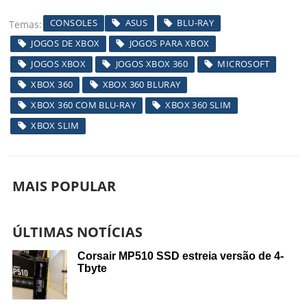
CONSOLES
ASUS
BLU-RAY
Temas
JOGOS DE XBOX
JOGOS PARA XBOX
JOGOS XBOX
JOGOS XBOX 360
MICROSOFT
XBOX 360
XBOX 360 BLURAY
XBOX 360 COM BLU-RAY
XBOX 360 SLIM
XBOX SLIM
MAIS POPULAR
ÚLTIMAS NOTÍCIAS
Corsair MP510 SSD estreia versão de 4-
Tbyte