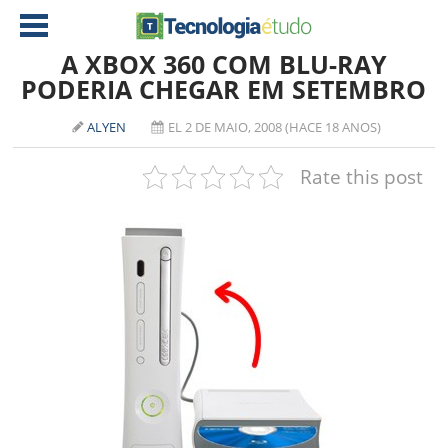
A XBOX 360 COM BLU-RAY
PODERIA CHEGAR EM SETEMBRO
NOTÍCIAS
ALYEN
EL 2 DE MAIO, 2008 (HACE 18 ANOS)
TABLETS
AMD
Rate this post
CELULAR
INTEL
JOGOS
ATI
IOS
DOWNLOADS
NVIDIA
NOKIA
ANÁLISE
SOFTWARE
NOTEBOOKS