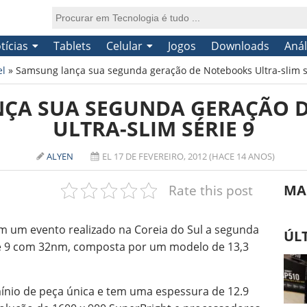
tícias
Tablets
Celular
Jogos
Downloads
Anál
el
»
Samsung lança sua segunda geração de Notebooks Ultra-slim s
ÇA SUA SEGUNDA GERAÇÃO 
ULTRA-SLIM SÉRIE 9
ALYEN
EL 17 DE FEVEREIRO, 2012 (HACE 14 ANOS)
Rate this post
MA
 um evento realizado na Coreia do Sul a segunda
ÚL
ie 9 com 32nm, composta por um modelo de 13,3
ínio de peça única e tem uma espessura de 12.9