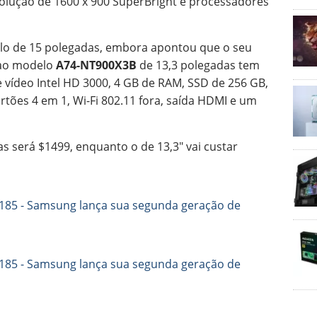
solução de 1600 x 900 SuperBright e processadores
o de 15 polegadas, embora apontou que o seu
 ao modelo
A74-NT900X3B
de 13,3 polegadas tem
 vídeo Intel HD 3000, 4 GB de RAM, SSD de 256 GB,
cartões 4 em 1, Wi-Fi 802.11 fora, saída HDMI e um
 será $1499, enquanto o de 13,3″ vai custar