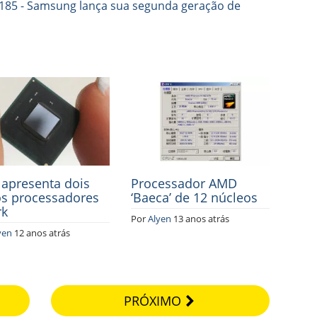
l apresenta dois
Processador AMD
s processadores
‘Baeca’ de 12 núcleos
rk
Por
Alyen
13 anos atrás
yen
12 anos atrás
PRÓXIMO