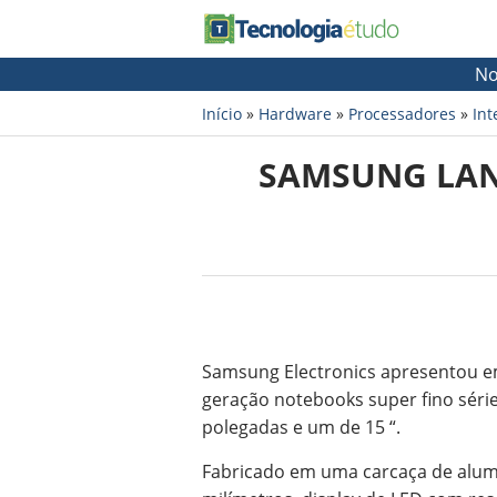
No
Início
»
Hardware
»
Processadores
»
Int
SAMSUNG LAN
Samsung Electronics apresentou em
geração notebooks super fino sér
polegadas e um de 15 “.
Fabricado em uma carcaça de alum