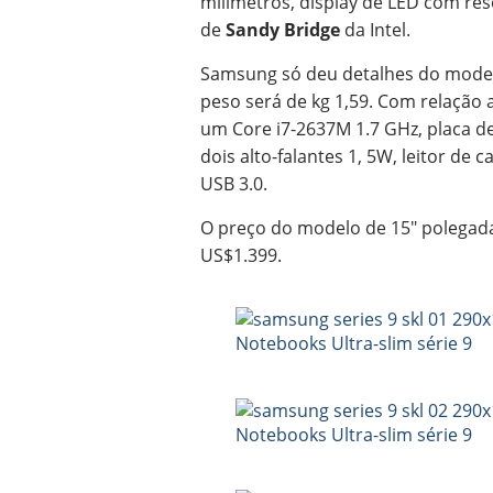
milímetros, display de LED com re
de
Sandy Bridge
da Intel.
Samsung só deu detalhes do model
peso será de kg 1,59. Com relação
um Core i7-2637M 1.7 GHz, placa de
dois alto-falantes 1, 5W, leitor de 
USB 3.0.
O preço do modelo de 15″ polegadas
US$1.399.