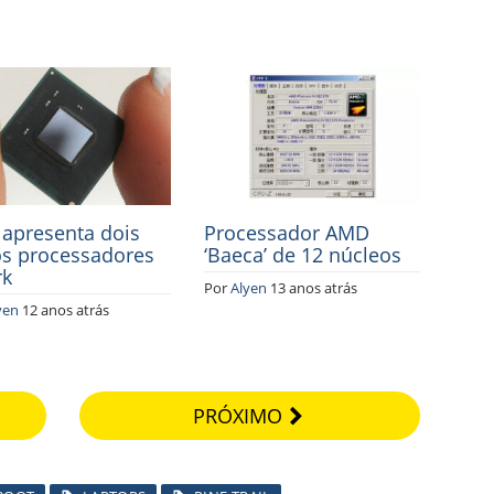
l apresenta dois
Processador AMD
s processadores
‘Baeca’ de 12 núcleos
rk
Por
Alyen
13 anos atrás
yen
12 anos atrás
PRÓXIMO