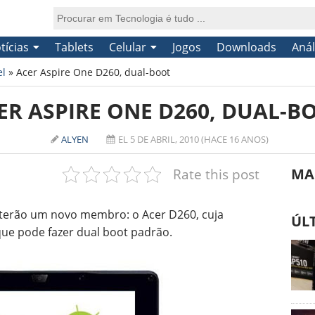
tícias
Tablets
Celular
Jogos
Downloads
Anál
el
»
Acer Aspire One D260, dual-boot
ER ASPIRE ONE D260, DUAL-B
ALYEN
EL 5 DE ABRIL, 2010 (HACE 16 ANOS)
Rate this post
MA
terão um novo membro: o Acer D260, cuja
ÚL
 que pode fazer dual boot padrão.