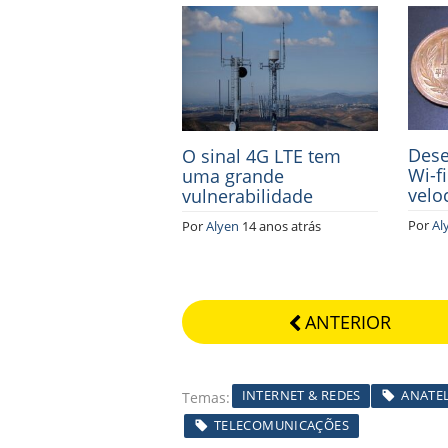
Dese
O sinal 4G LTE tem
Wi-f
uma grande
velo
vulnerabilidade
Por
Al
Por
Alyen
14 anos atrás
ANTERIOR
INTERNET & REDES
ANATE
Temas
TELECOMUNICAÇÕES