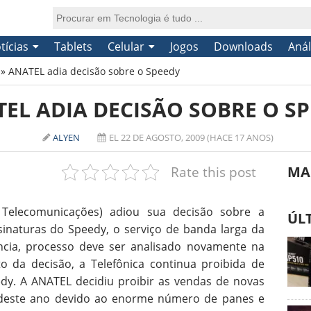
tícias
Tablets
Celular
Jogos
Downloads
Anál
»
ANATEL adia decisão sobre o Speedy
EL ADIA DECISÃO SOBRE O S
ALYEN
EL 22 DE AGOSTO, 2009 (HACE 17 ANOS)
Rate this post
MA
Telecomunicações) adiou sua decisão sobre a
ÚL
sinaturas do Speedy, o serviço de banda larga da
ncia, processo deve ser analisado novamente na
da decisão, a Telefônica continua proibida de
dy. A ANATEL decidiu proibir as vendas de novas
 deste ano devido ao enorme número de panes e