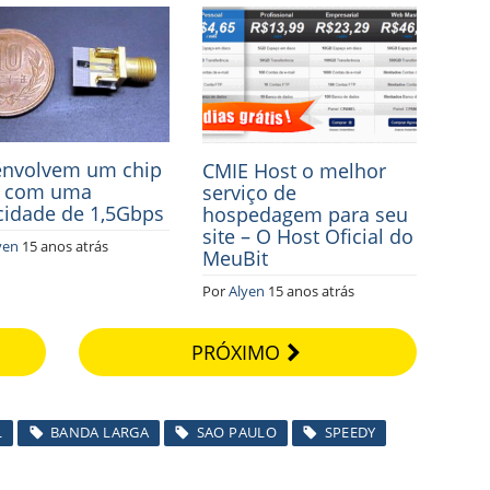
nvolvem um chip
CMIE Host o melhor
i com uma
serviço de
cidade de 1,5Gbps
hospedagem para seu
site – O Host Oficial do
yen
15 anos atrás
MeuBit
Por
Alyen
15 anos atrás
PRÓXIMO
L
BANDA LARGA
SAO PAULO
SPEEDY