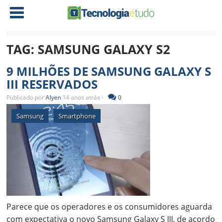
TAG:
SAMSUNG GALAXY S2
NOTÍCIAS
9 MILHÕES DE SAMSUNG GALAXY S
TABLETS
AMD
III RESERVADOS
CELULAR
INTEL
Publicado por
Alyen
14 anos atrás -
0
JOGOS
ATI
IOS
Samsung
Smartphone
DOWNLOADS
NVIDIA
NOKIA
ANÁLISE
SOFTWARE
NOTEBOOKS
Parece que os operadores e os consumidores aguarda
com expectativa o novo Samsung Galaxy S III, de acordo