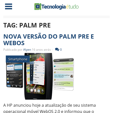
TAG:
PALM PRE
NOTÍCIAS
NOVA VERSÃO DO PALM PRE E
TABLETS
AMD
WEBOS
CELULAR
INTEL
Publicado por
Alyen
16 anos atrás -
0
JOGOS
ATI
IOS
Smartphone
DOWNLOADS
NVIDIA
NOKIA
ANÁLISE
SOFTWARE
NOTEBOOKS
A HP anunciou hoje a atualização de seu sistema
operacional móvel WebOS 2.0 e informou que o