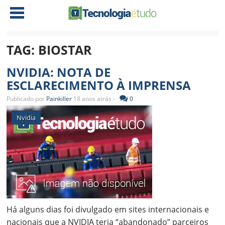
TAG:
BIOSTAR
NOTÍCIAS
NVIDIA: NOTA DE
TABLETS
AMD
ESCLARECIMENTO À IMPRENSA
CELULAR
INTEL
Publicado por
Painkiller
18 anos atrás -
0
JOGOS
ATI
IOS
Nvidia
DOWNLOADS
NVIDIA
NOKIA
ANÁLISE
SOFTWARE
NOTEBOOKS
Há alguns dias foi divulgado em sites internacionais e
nacionais que a NVIDIA teria “abandonado” parceiros