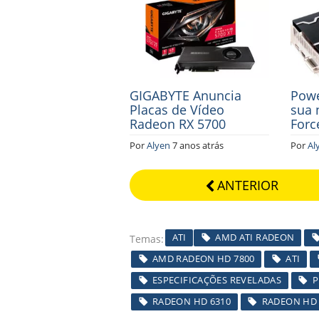
GIGABYTE Anuncia
Powe
Placas de Vídeo
sua 
Radeon RX 5700
Forc
Por
Alyen
7 anos atrás
Por
Al
ANTERIOR
ATI
AMD ATI RADEON
Temas
AMD RADEON HD 7800
ATI
ESPECIFICAÇÕES REVELADAS
P
RADEON HD 6310
RADEON HD