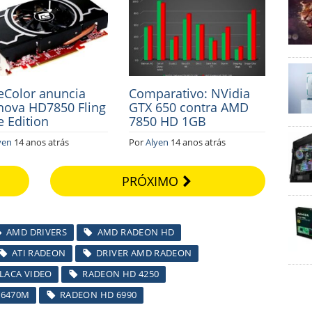
Color anuncia
Comparativo: NVidia
nova HD7850 Fling
GTX 650 contra AMD
e Edition
7850 HD 1GB
yen
14 anos atrás
Por
Alyen
14 anos atrás
PRÓXIMO
AMD DRIVERS
AMD RADEON HD
ATI RADEON
DRIVER AMD RADEON
LACA VIDEO
RADEON HD 4250
 6470M
RADEON HD 6990