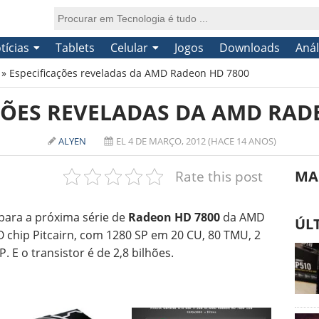
tícias
Tablets
Celular
Jogos
Downloads
Anál
»
Especificações reveladas da AMD Radeon HD 7800
ÇÕES REVELADAS DA AMD RAD
ALYEN
EL 4 DE MARÇO, 2012 (HACE 14 ANOS)
Rate this post
MA
 para a próxima série de
Radeon HD 7800
da AMD
ÚL
 O chip Pitcairn, com 1280 SP em 20 CU, 80 TMU, 2
 E o transistor é de 2,8 bilhões.