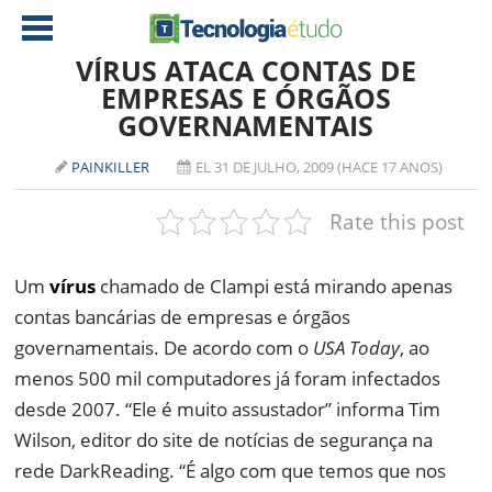
VÍRUS ATACA CONTAS DE
EMPRESAS E ÓRGÃOS
GOVERNAMENTAIS
NOTÍCIAS
TABLETS
AMD
PAINKILLER
EL 31 DE JULHO, 2009 (HACE 17 ANOS)
CELULAR
INTEL
Rate this post
JOGOS
ATI
IOS
Um
vírus
chamado de Clampi está mirando apenas
DOWNLOADS
NVIDIA
NOKIA
contas bancárias de empresas e órgãos
ANÁLISE
SOFTWARE
governamentais. De acordo com o
USA Today
, ao
NOTEBOOKS
menos 500 mil computadores já foram infectados
desde 2007. “Ele é muito assustador” informa Tim
Wilson, editor do site de notícias de segurança na
rede DarkReading. “É algo com que temos que nos