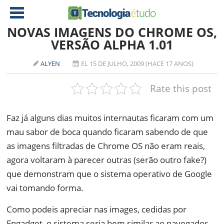
NOVAS IMAGENS DO CHROME OS,
VERSÃO ALPHA 1.01
NOTÍCIAS
ALYEN
EL 15 DE JULHO, 2009 (HACE 17 ANOS)
TABLETS
AMD
Rate this post
CELULAR
INTEL
JOGOS
ATI
IOS
Faz já alguns dias muitos internautas ficaram com um
mau sabor de boca quando ficaram sabendo de que
DOWNLOADS
NVIDIA
NOKIA
as imagens filtradas de Chrome OS não eram reais,
ANÁLISE
SOFTWARE
agora voltaram à parecer outras (serão outro fake?)
NOTEBOOKS
que demonstram que o sistema operativo de Google
vai tomando forma.
Como podeis apreciar nas images, cedidas por
Engadget, o sistema seria bem similar ao navegador