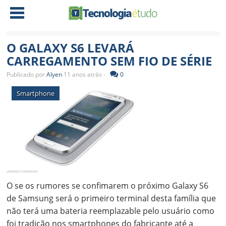
O GALAXY S6 LEVARÁ
NOTÍCIAS
CARREGAMENTO SEM FIO DE SÉRIE
Publicado por
Alyen
11 anos atrás -
0
TABLETS
AMD
Smartphone
CELULAR
INTEL
JOGOS
ATI
IOS
DOWNLOADS
NVIDIA
NOKIA
ANÁLISE
SOFTWARE
NOTEBOOKS
O se os rumores se confimarem o próximo Galaxy S6
de Samsung será o primeiro terminal desta família que
não terá uma bateria reemplazable pelo usuário como
foi tradição nos smartphones do fabricante até a