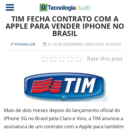
TIM FECHA CONTRATO COM A
APPLE PARA VENDER IPHONE NO
BRASIL
NOTÍCIAS
TABLETS
AMD
PAINKILLER
EL 10 DE DEZEMBRO, 2008 (HACE 18 ANOS)
CELULAR
INTEL
Rate this post
JOGOS
ATI
IOS
DOWNLOADS
NVIDIA
NOKIA
ANÁLISE
SOFTWARE
NOTEBOOKS
Mais de dois meses depois do lançamento oficial do
iPhone 3G no Brasil pela Claro e Vivo, a TIM anuncia a
assinatura de um contrato com a Apple para também