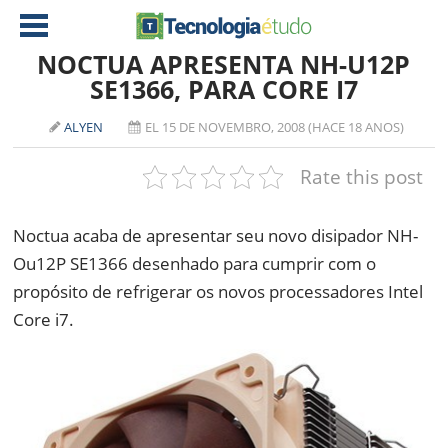
NOCTUA APRESENTA NH-U12P
SE1366, PARA CORE I7
NOTÍCIAS
ALYEN
EL 15 DE NOVEMBRO, 2008 (HACE 18 ANOS)
TABLETS
AMD
Rate this post
CELULAR
INTEL
JOGOS
ATI
IOS
Noctua acaba de apresentar seu novo disipador NH-
Ou12P SE1366 desenhado para cumprir com o
DOWNLOADS
NVIDIA
NOKIA
propósito de refrigerar os novos processadores Intel
ANÁLISE
SOFTWARE
Core i7.
NOTEBOOKS