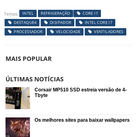
INTEL
REFRIGERAÇÃO
CORE I7
Temas
DESTAQUE4
DISIPADOR
INTEL CORE I7
PROCESSADOR
VELOCIDADE
VENTILADORES
MAIS POPULAR
ÚLTIMAS NOTÍCIAS
Corsair MP510 SSD estreia versão de 4-
Tbyte
Os melhores sites para baixar wallpapers