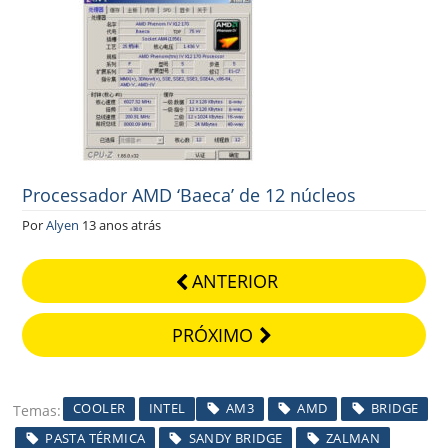
Processador AMD ‘Baeca’ de 12 núcleos
Por
Alyen
13 anos atrás
ANTERIOR
PRÓXIMO
COOLER
INTEL
AM3
AMD
BRIDGE
Temas
PASTA TÉRMICA
SANDY BRIDGE
ZALMAN