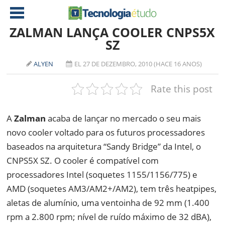
ZALMAN LANÇA COOLER CNPS5X
SZ
NOTÍCIAS
ALYEN
EL 27 DE DEZEMBRO, 2010 (HACE 16 ANOS)
TABLETS
AMD
Rate this post
CELULAR
INTEL
JOGOS
ATI
IOS
A
Zalman
acaba de lançar no mercado o seu mais
novo cooler voltado para os futuros processadores
DOWNLOADS
NVIDIA
NOKIA
baseados na arquitetura “Sandy Bridge” da Intel, o
ANÁLISE
SOFTWARE
CNPS5X SZ. O cooler é compatível com
NOTEBOOKS
processadores Intel (soquetes 1155/1156/775) e
AMD (soquetes AM3/AM2+/AM2), tem três heatpipes,
aletas de alumínio, uma ventoinha de 92 mm (1.400
rpm a 2.800 rpm; nível de ruído máximo de 32 dBA),