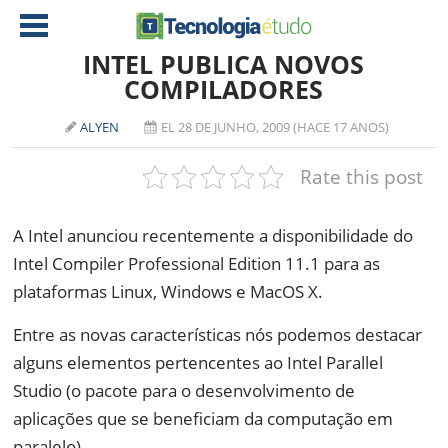
INTEL PUBLICA NOVOS
COMPILADORES
NOTÍCIAS
ALYEN
EL 28 DE JUNHO, 2009 (HACE 17 ANOS)
TABLETS
AMD
Rate this post
CELULAR
INTEL
JOGOS
ATI
IOS
A Intel anunciou recentemente a disponibilidade do
Intel Compiler Professional Edition 11.1 para as
DOWNLOADS
NVIDIA
NOKIA
plataformas Linux, Windows e MacOS X.
ANÁLISE
SOFTWARE
Entre as novas características nós podemos destacar
NOTEBOOKS
alguns elementos pertencentes ao Intel Parallel
Studio (o pacote para o desenvolvimento de
aplicações que se beneficiam da computação em
paralelo).