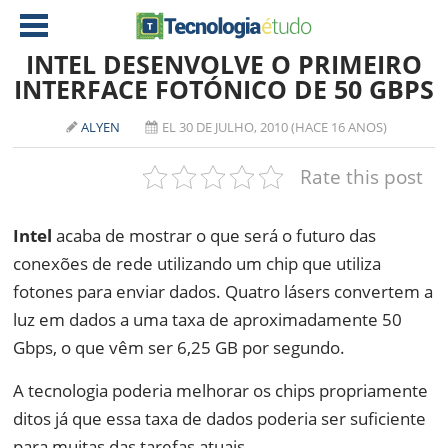
INTEL DESENVOLVE O PRIMEIRO
INTERFACE FOTÓNICO DE 50 GBPS
NOTÍCIAS
ALYEN
EL 30 DE JULHO, 2010 (HACE 16 ANOS)
TABLETS
AMD
Rate this post
CELULAR
INTEL
JOGOS
ATI
IOS
Intel
acaba de mostrar o que será o futuro das
conexões de rede utilizando um chip que utiliza
DOWNLOADS
NVIDIA
NOKIA
fotones para enviar dados. Quatro lásers convertem a
ANÁLISE
SOFTWARE
luz em dados a uma taxa de aproximadamente 50
NOTEBOOKS
Gbps, o que vêm ser 6,25 GB por segundo.
A tecnologia poderia melhorar os chips propriamente
ditos já que essa taxa de dados poderia ser suficiente
para muitas das tarefas atuais.