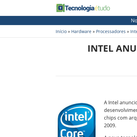
No
Início
»
Hardware
»
Processadores
»
Int
INTEL ANU
A Intel anunci
desenvolvimen
chips com arq
2009.