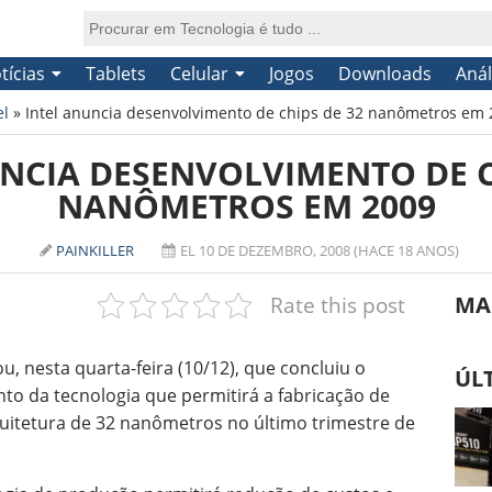
tícias
Tablets
Celular
Jogos
Downloads
Anál
el
»
Intel anuncia desenvolvimento de chips de 32 nanômetros em
NCIA DESENVOLVIMENTO DE C
NANÔMETROS EM 2009
PAINKILLER
EL 10 DE DEZEMBRO, 2008 (HACE 18 ANOS)
Rate this post
MA
ou, nesta quarta-feira (10/12), que concluiu o
ÚL
to da tecnologia que permitirá a fabricação de
uitetura de 32 nanômetros no último trimestre de