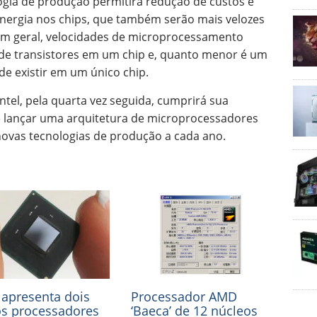
ogia de produção permitirá redução de custos e
ergia nos chips, que também serão mais velozes
 Em geral, velocidades de microprocessamento
l de transistores em um chip e, quanto menor é um
e existir em um único chip.
ntel, pela quarta vez seguida, cumprirá sua
vo é lançar uma arquitetura de microprocessadores
ovas tecnologias de produção a cada ano.
l apresenta dois
Processador AMD
s processadores
‘Baeca’ de 12 núcleos