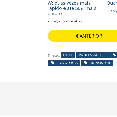
W: duas vezes mais
Qua
rápido e até 50% mais
Por
Al
barato
Por
Alyen
7 anos atrás
ANTERIOR
INTEL
PROCESSADORES
Temas
TECNOLOGIA
TRANSISTOR