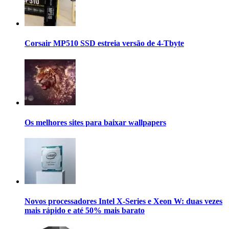
Corsair MP510 SSD estreia versão de 4-Tbyte
Os melhores sites para baixar wallpapers
Novos processadores Intel X-Series e Xeon W: duas vezes
mais rápido e até 50% mais barato