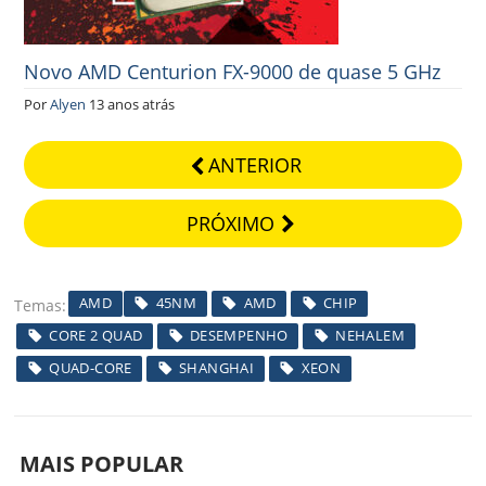
Novo AMD Centurion FX-9000 de quase 5 GHz
Por
Alyen
13 anos atrás
ANTERIOR
PRÓXIMO
AMD
45NM
AMD
CHIP
Temas
CORE 2 QUAD
DESEMPENHO
NEHALEM
QUAD-CORE
SHANGHAI
XEON
MAIS POPULAR