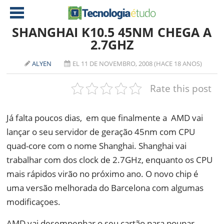
SHANGHAI K10.5 45NM CHEGA A
2.7GHZ
NOTÍCIAS
ALYEN
EL 11 DE NOVEMBRO, 2008 (HACE 18 ANOS)
TABLETS
AMD
Rate this post
CELULAR
INTEL
JOGOS
ATI
IOS
Já falta poucos dias, em que finalmente a AMD vai
lançar o seu servidor de geração 45nm com CPU
DOWNLOADS
NVIDIA
NOKIA
quad-core com o nome Shanghai. Shanghai vai
ANÁLISE
SOFTWARE
trabalhar com dos clock de 2.7GHz, enquanto os CPU
NOTEBOOKS
mais rápidos virão no próximo ano. O novo chip é
uma versão melhorada do Barcelona com algumas
modificaçoes.
AMD vai desempenhar o seu cartão para poupar