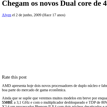
Chegam os novos Dual core de
Alyen
el 2 de junho, 2009 (Hace 17 anos)
Rate this post
AMD apresenta hoje dois novos processadores de duplo núcleo e fabr
boa parte do mercado de gama econômica.
Ainda que se supõe que veremos muitos modelos em breve por enqua
550BÊ
a 3,1 GHz e com o multiplicador desbloqueado e TDP de 80W.
X2 é um processador Phenom II X4 com dois núcleos desativados e p