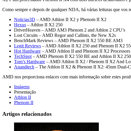
Como sempre e depois de qualquer NDA, há várias leituras que vos
Noticias3D
– AMD Athlon II X2 y Phenom II X2
Hexus
– Athlon II X2 250
DriverHeaven – AMD AM3 Phenom 2 and Athlon 2 CPU’s
Lost Circuits – AMD Regor and Callisto, the New X2s
BenchMark Reviews – AMD Phenom II X2 550 BE AM3
Legit Reviews
– AMD Athlon II X2 250 and Phenom II X2 550
Hot Hardware
– AMD Athlon II and Phenom II X2 Processors
TechSpot
– AMD Phenom II X2 550 BE and Athlon II X2 250
Tom’s Hardware
– AMD Athlon II X2 / Phenom II X2 And 
Anandtech
– The Athlon II X2 & Phenom II X2: 45nm Dual-
AMD nos proporciona enlaces com mais informação sobre estes prod
Imágens
Presentação
Athlon II
Phenom II
Artigos relacionados