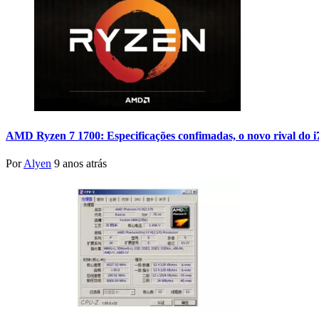
AMD Ryzen 7 1700: Especificações confimadas, o novo rival do 
Por
Alyen
9 anos atrás