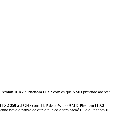
s
Athlon II X2
e
Phenom II X2
com os que AMD pretende abarcar
II X2 250
a 3 GHz com TDP de 65W e o
AMD Phenom II X2
senho novo e nativo de duplo núcleo e sem caché L3 e o Phenom II