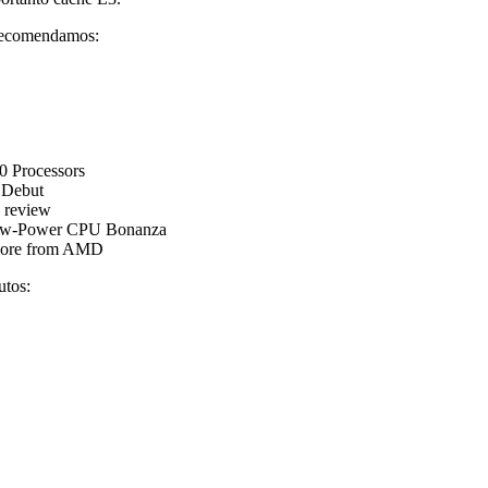
 recomendamos:
 Processors
 Debut
 review
Low-Power CPU Bonanza
Core from AMD
utos: