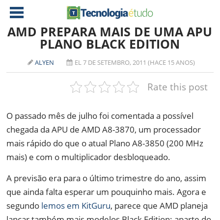
AMD PREPARA MAIS DE UMA APU
PLANO BLACK EDITION
NOTÍCIAS
ALYEN
EL 7 DE SETEMBRO, 2011 (HACE 15 ANOS)
TABLETS
AMD
Rate this post
CELULAR
INTEL
JOGOS
ATI
IOS
O passado mês de julho foi comentada a possível
chegada da APU de AMD A8-3870, um processador
DOWNLOADS
NVIDIA
NOKIA
mais rápido do que o atual Plano A8-3850 (200 MHz
ANÁLISE
SOFTWARE
mais) e com o multiplicador desbloqueado.
NOTEBOOKS
A previsão era para o último trimestre do ano, assim
que ainda falta esperar um pouquinho mais. Agora e
segundo
lemos em KitGuru
, parece que AMD planeja
lançar também mais modelos Black Edition: aparte do