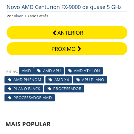
Novo AMD Centurion FX-9000 de quase 5 GHz
Por
Alyen
13 anos atrás
ANTERIOR
PRÓXIMO
AMD
AMD APU
AMD ATHLON
Temas
AMD PHENOM
AMD X4
APU PLANO
PLANO BLACK
PROCESSADOR
PROCESSADOR AMD
MAIS POPULAR