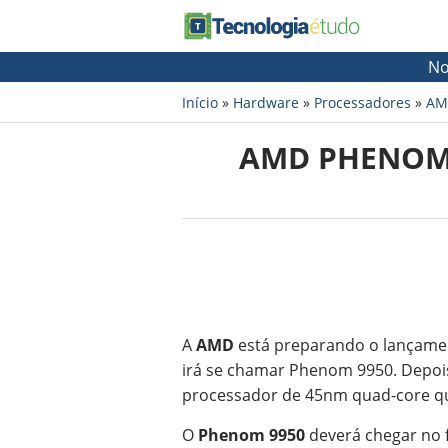
No
Início
»
Hardware
»
Processadores
»
AM
AMD PHENOM 
A
AMD
está preparando o lançame
irá se chamar Phenom 9950. Depo
processador de 45nm quad-core que
O
Phenom 9950
deverá chegar no f