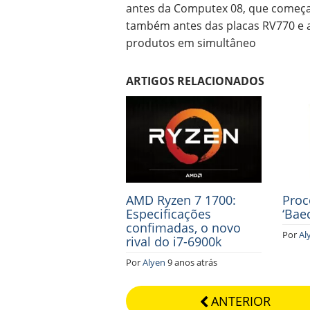
antes da Computex 08, que começa
também antes das placas RV770 e a
produtos em simultâneo
ARTIGOS RELACIONADOS
AMD Ryzen 7 1700:
Proc
Especificações
‘Bae
confimadas, o novo
Por
Al
rival do i7-6900k
Por
Alyen
9 anos atrás
ANTERIOR