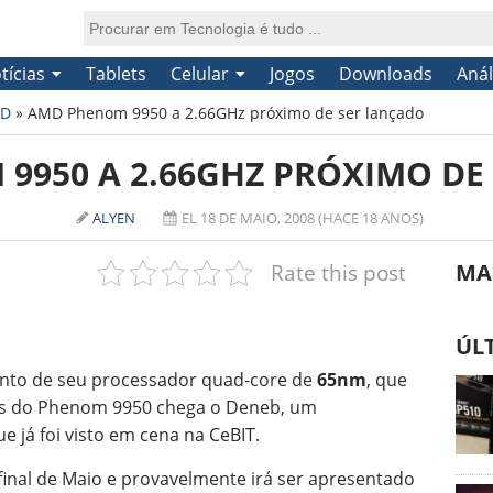
tícias
Tablets
Celular
Jogos
Downloads
Anál
D
»
AMD Phenom 9950 a 2.66GHz próximo de ser lançado
9950 A 2.66GHZ PRÓXIMO DE
ALYEN
EL 18 DE MAIO, 2008 (HACE 18 ANOS)
Rate this post
MA
ÚL
nto de seu processador quad-core de
65nm
, que
is do Phenom 9950 chega o Deneb, um
 já foi visto em cena na CeBIT.
inal de Maio e provavelmente irá ser apresentado