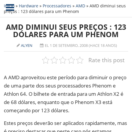
Início
»
Hardware
»
Processadores
»
AMD
»
AMD diminui seus
preços : 123 dólares para um Phenom
NOTÍCIAS
AMD DIMINUI SEUS PREÇOS : 123
TABLETS
AMD
DÓLARES PARA UM PHENOM
CELULAR
INTEL
ALYEN
EL 1 DE SETEMBRO, 2008 (HACE 18 ANOS)
JOGOS
ATI
IOS
Rate this post
DOWNLOADS
NVIDIA
NOKIA
ANÁLISE
SOFTWARE
A AMD aproveitou este período para diminuir o preço
de uma parte dos seus processadores Phenom e
NOTEBOOKS
Athlon 64. O bilhete de entrada para um Athlon X2 é
de 68 dólares, enquanto que o Phenom X3 está
começando por 123 dólares.
Estes preços deverão ser aplicados rapidamente, mas
é preciso destacar que neste caso nós estamos