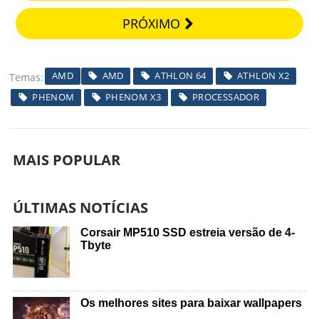
PRÓXIMO
AMD
AMD
ATHLON 64
ATHLON X2
Temas
PHENOM
PHENOM X3
PROCESSADOR
MAIS POPULAR
ÚLTIMAS NOTÍCIAS
Corsair MP510 SSD estreia versão de 4-
Tbyte
Os melhores sites para baixar wallpapers