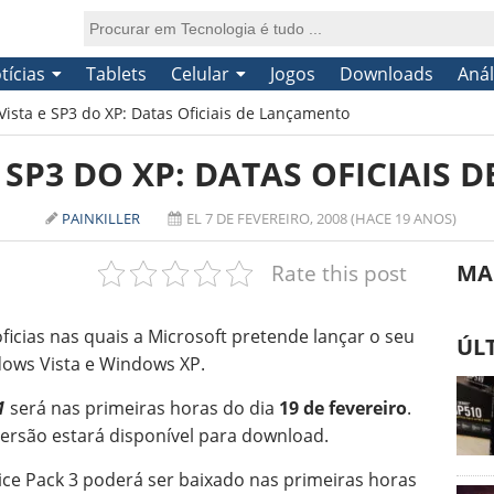
tícias
Tablets
Celular
Jogos
Downloads
Anál
Vista e SP3 do XP: Datas Oficiais de Lançamento
E SP3 DO XP: DATAS OFICIAIS
PAINKILLER
EL 7 DE FEVEREIRO, 2008 (HACE 19 ANOS)
Rate this post
MA
oficias nas quais a Microsoft pretende lançar o seu
ÚL
dows Vista e Windows XP.
1
será nas primeiras horas do dia
19 de fevereiro
.
 versão estará disponível para download.
vice Pack 3 poderá ser baixado nas primeiras horas