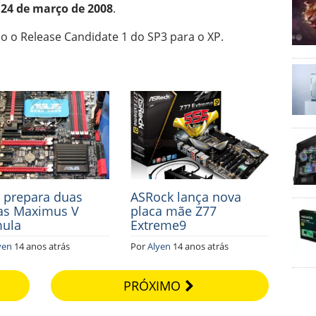
a
24 de março de 2008
.
o o Release Candidate 1 do SP3 para o XP.
 prepara duas
ASRock lança nova
as Maximus V
placa mãe Z77
ula
Extreme9
yen
14 anos atrás
Por
Alyen
14 anos atrás
PRÓXIMO