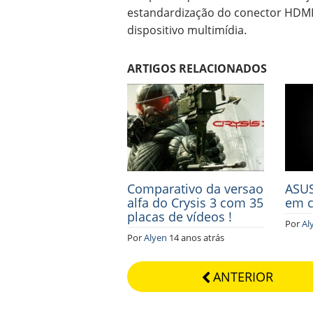
estandardização do conector HDMI
dispositivo multimídia.
ARTIGOS RELACIONADOS
Comparativo da versao
ASUS
alfa do Crysis 3 com 35
em c
placas de vídeos !
Por
Al
Por
Alyen
14 anos atrás
ANTERIOR