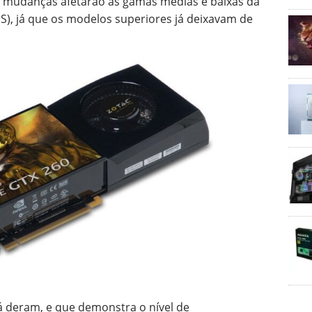
 mudanças afetarão às gamas médias e baixas da
S), já que os modelos superiores já deixavam de
á deram, e que demonstra o nível de