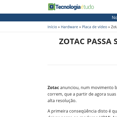
No
Início
»
Hardware
»
Placa de vídeo
»
Zot
ZOTAC PASSA 
Zotac
anunciou, num movimento ba
correm, que a partir de agora suas
alta resolução.
A primeira conseqüência disto é q