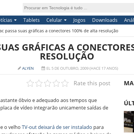
tícias
Tablets
Celular
Jogos
Downloads
Anál
ac passa suas gráficas a conectores 100% de alta resolução
SUAS GRÁFICAS A CONECTORES
RESOLUÇÃO
ALYEN
EL 5 DE OUTUBRO, 2009 (HACE 17 ANOS)
Rate this post
MA
stante óbvio e adequado aos tempos que
ÚL
 placa de vídeo integrarão unicamente saídas de
ue o velho
TV-out deixará de ser instalado
para