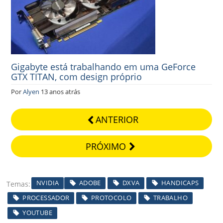
Gigabyte está trabalhando em uma GeForce
GTX TITAN, com design próprio
Por
Alyen
13 anos atrás
ANTERIOR
PRÓXIMO
NVIDIA
ADOBE
DXVA
HANDICAPS
Temas
PROCESSADOR
PROTOCOLO
TRABALHO
YOUTUBE