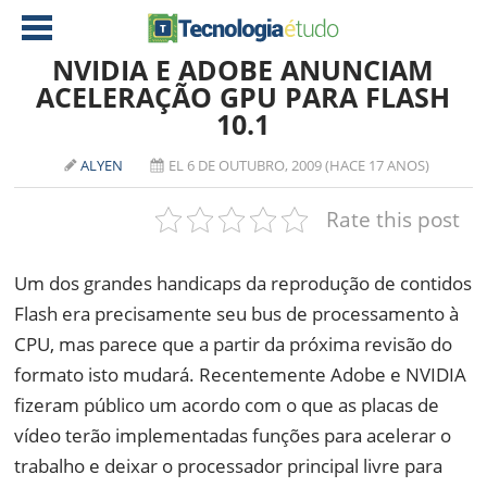
NVIDIA E ADOBE ANUNCIAM
ACELERAÇÃO GPU PARA FLASH
10.1
NOTÍCIAS
TABLETS
AMD
ALYEN
EL 6 DE OUTUBRO, 2009 (HACE 17 ANOS)
CELULAR
INTEL
Rate this post
JOGOS
ATI
IOS
Um dos grandes handicaps da reprodução de contidos
DOWNLOADS
NVIDIA
NOKIA
Flash era precisamente seu bus de processamento à
ANÁLISE
SOFTWARE
CPU, mas parece que a partir da próxima revisão do
NOTEBOOKS
formato isto mudará. Recentemente Adobe e NVIDIA
fizeram público um acordo com o que as placas de
vídeo terão implementadas funções para acelerar o
trabalho e deixar o processador principal livre para