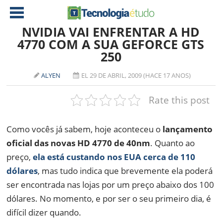
NVIDIA VAI ENFRENTAR A HD
4770 COM A SUA GEFORCE GTS
250
NOTÍCIAS
TABLETS
AMD
ALYEN
EL 29 DE ABRIL, 2009 (HACE 17 ANOS)
CELULAR
INTEL
Rate this post
JOGOS
ATI
IOS
Como vocês já sabem, hoje aconteceu o
lançamento
DOWNLOADS
NVIDIA
NOKIA
oficial das novas HD 4770 de 40nm
. Quanto ao
ANÁLISE
SOFTWARE
preço,
ela está custando nos EUA cerca de 110
NOTEBOOKS
dólares
, mas tudo indica que brevemente ela poderá
ser encontrada nas lojas por um preço abaixo dos 100
dólares. No momento, e por ser o seu primeiro dia, é
difícil dizer quando.