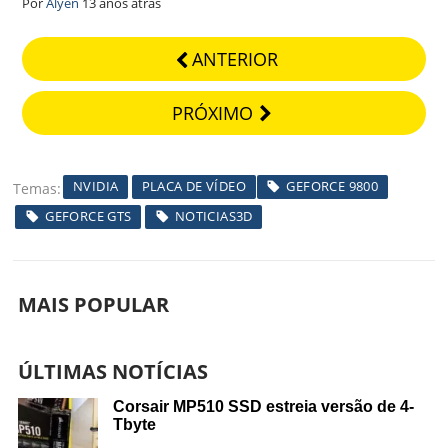
Por
Alyen
13 anos atrás
ANTERIOR
PRÓXIMO
NVIDIA
PLACA DE VÍDEO
GEFORCE 9800
Temas
GEFORCE GTS
NOTICIAS3D
MAIS POPULAR
ÚLTIMAS NOTÍCIAS
Corsair MP510 SSD estreia versão de 4-
Tbyte