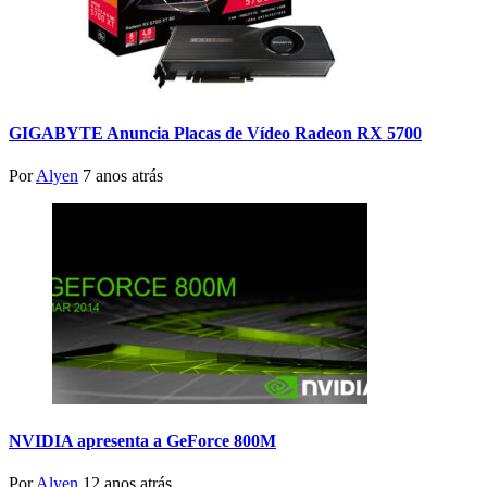
GIGABYTE Anuncia Placas de Vídeo Radeon RX 5700
Por
Alyen
7 anos atrás
NVIDIA apresenta a GeForce 800M
Por
Alyen
12 anos atrás