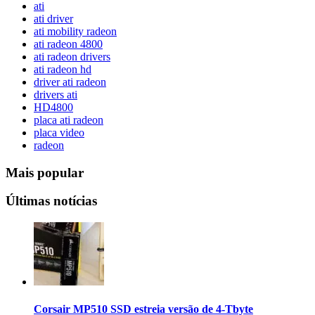
ati
ati driver
ati mobility radeon
ati radeon 4800
ati radeon drivers
ati radeon hd
driver ati radeon
drivers ati
HD4800
placa ati radeon
placa video
radeon
Mais popular
Últimas notícias
Corsair MP510 SSD estreia versão de 4-Tbyte