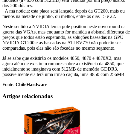
modelos (a 4850 com 512MB) será vendida por um preço abaixo
dos 200 dólares.
· A má notícia: esta placa será lançada depois da GT200, mais ou
menos na metade de junho, ou melhor, entre os dias 15 e 22.
Neste sentido a NVIDIA tem a pole position neste novo round na
guerra das VGAs, mas enquanto for mantida a abismal diferença de
preços que todos estão esperando, as soluções baseadas na GPU
NVIDIA GT200 e as baseadas na ATI RV770 não poderão ser
comparadas, pois elas não são focadas no mesmo segmento.
Já se sabe que existirão os modelos 4850, 4870 e 4870X2, mas
agora além de existirem rumores sobre a existência da 4850, que
inicialmente se imaginava com 512MB de memória GDDR3,
possivelmente ela terá uma irmão caçula, uma 4850 com 256MB.
Fonte:
ChileHardware
Artigos relacionados