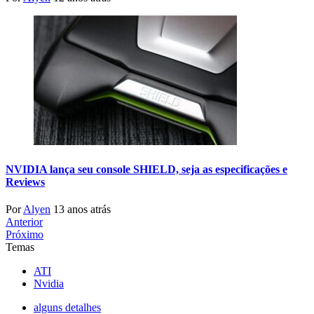
NVIDIA lança seu console SHIELD, seja as especificações e
Reviews
Por
Alyen
13 anos atrás
Anterior
Próximo
Temas
ATI
Nvidia
alguns detalhes