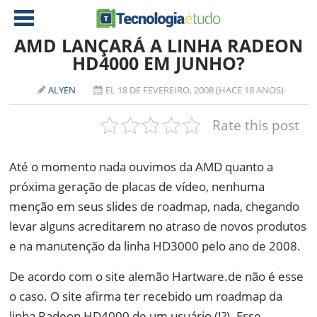
AMD LANÇARÁ A LINHA RADEON
HD4000 EM JUNHO?
NOTÍCIAS
ALYEN
EL 18 DE FEVEREIRO, 2008 (HACE 18 ANOS)
TABLETS
AMD
Rate this post
CELULAR
INTEL
JOGOS
ATI
IOS
Até o momento nada ouvimos da AMD quanto a
próxima geração de placas de vídeo, nenhuma
DOWNLOADS
NVIDIA
NOKIA
menção em seus slides de roadmap, nada, chegando
ANÁLISE
SOFTWARE
levar alguns acreditarem no atraso de novos produtos
NOTEBOOKS
e na manutenção da linha HD3000 pelo ano de 2008.
De acordo com o site alemão Hartware.de não é esse
o caso. O site afirma ter recebido um roadmap da
linha Radeon HD4000 de um usuário (!?). Esse