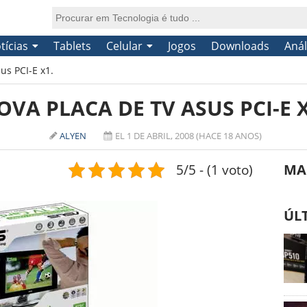
tícias
Tablets
Celular
Jogos
Downloads
Anál
us PCI-E x1.
OVA PLACA DE TV ASUS PCI-E X
ALYEN
EL 1 DE ABRIL, 2008 (HACE 18 ANOS)
5/5 - (1 voto)
MA
ÚL