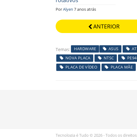
Por
Alyen
7 anos atrás
ANTERIOR
HARDWARE
ASUS
A
Temas
NOVA PLACA
NTSC
PE94
PLACA DE VÍDEO
PLACA MÃE
Tecnologia é Tudo © 2026 - Todos os direitos