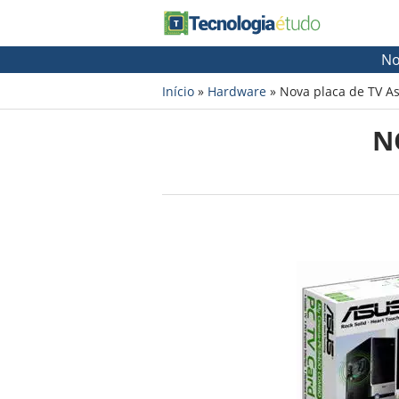
No
Início
»
Hardware
»
Nova placa de TV As
N