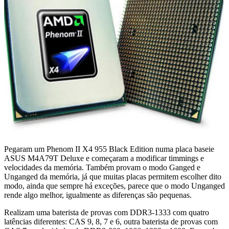
Pegaram um Phenom II X4 955 Black Edition numa placa baseie
ASUS M4A79T Deluxe e começaram a modificar timmings e
velocidades da memória. Também provam o modo Ganged e
Unganged da memória, já que muitas placas permitem escolher dito
modo, ainda que sempre há exceções, parece que o modo Unganged
rende algo melhor, igualmente as diferenças são pequenas.
Realizam uma baterista de provas com DDR3-1333 com quatro
latências diferentes: CAS 9, 8, 7 e 6, outra baterista de provas com