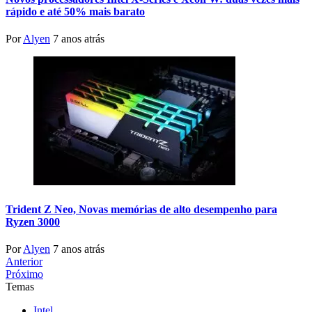
rápido e até 50% mais barato
Por
Alyen
7 anos atrás
Trident Z Neo, Novas memórias de alto desempenho para
Ryzen 3000
Por
Alyen
7 anos atrás
Anterior
Próximo
Temas
Intel