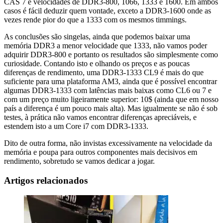
CAS 7 e velocidades de DDR3-800, 1066, 1333 e 1600. Em ambos
casos é fácil deduzir quem vontade, exceto a DDR3-1600 onde as
vezes rende pior do que a 1333 com os mesmos timmings.
As conclusões são singelas, ainda que podemos baixar uma
memória DDR3 a menor velocidade que 1333, não vamos poder
adquirir DDR3-800 e portanto os resultados são simplesmente como
curiosidade. Contando isto e olhando os preços e as poucas
diferenças de rendimento, uma DDR3-1333 CL9 é mais do que
suficiente para uma plataforma AM3, ainda que é possível encontrar
algumas DDR3-1333 com latências mais baixas como CL6 ou 7 e
com um preço muito ligeiramente superior: 10$ (ainda que em nosso
país a diferença é um pouco mais alta). Mas igualmente se não é sob
testes, à prática não vamos encontrar diferenças apreciáveis, e
estendem isto a um Core i7 com DDR3-1333.
Dito de outra forma, não invistas excessivamente na velocidade da
memória e poupa para outros componentes mais decisivos em
rendimento, sobretudo se vamos dedicar a jogar.
Artigos relacionados