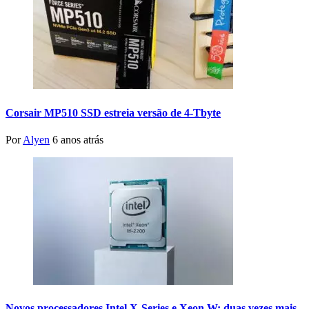
Corsair MP510 SSD estreia versão de 4-Tbyte
Por
Alyen
6 anos atrás
Novos processadores Intel X-Series e Xeon W: duas vezes mais