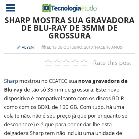
SHARP MOSTRA SUA GRAVADORA
DE BLU-RAY DE 35MM DE
GROSSURA
NOTÍCIAS
TABLETS
AMD
ALYEN
EL 13 DE OUTUBRO, 2010 (HACE 16 ANOS)
CELULAR
INTEL
Rate this post
JOGOS
ATI
IOS
Sharp
mostrou no CEATEC sua
nova gravadora de
DOWNLOADS
NVIDIA
NOKIA
Blu-ray
de tão só 35mm de grossura. Este novo
ANÁLISE
SOFTWARE
dispositivo é compatível tanto com os discos BD-R
NOTEBOOKS
como com os BDXL de 100 GB. Com tudo, há uma
cola (e não, não é seu preço já que por enquanto se
desconhece) e é que para poder dar-lhe esta
delgadeza Sharp tem não incluiu uma unidade de