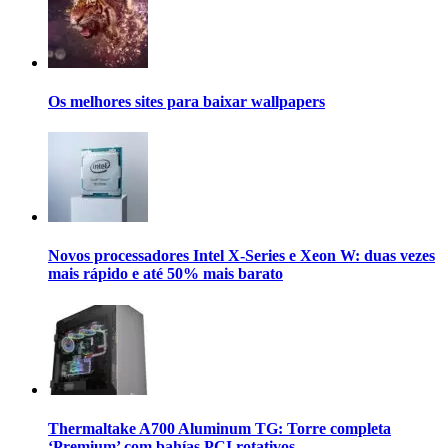
Os melhores sites para baixar wallpapers
Novos processadores Intel X-Series e Xeon W: duas vezes
mais rápido e até 50% mais barato
Thermaltake A700 Aluminum TG: Torre completa
‘Premium’ com bahías PCI rotativos