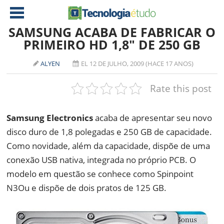
SAMSUNG ACABA DE FABRICAR O
PRIMEIRO HD 1,8″ DE 250 GB
NOTÍCIAS
ALYEN
EL 12 DE JULHO, 2009 (HACE 17 ANOS)
TABLETS
AMD
Rate this post
CELULAR
INTEL
JOGOS
ATI
IOS
Samsung Electronics
acaba de apresentar seu novo
disco duro de 1,8 polegadas e 250 GB de capacidade.
DOWNLOADS
NVIDIA
NOKIA
Como novidade, além da capacidade, dispõe de uma
ANÁLISE
SOFTWARE
conexão USB nativa, integrada no próprio PCB. O
NOTEBOOKS
modelo em questão se conhece como Spinpoint
N3Ou e dispõe de dois pratos de 125 GB.