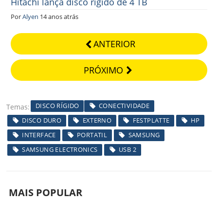
Hitachi lança disco rígido de 4 TB
Por
Alyen
14 anos atrás
ANTERIOR
PRÓXIMO
DISCO RÍGIDO
CONECTIVIDADE
Temas
DISCO DURO
EXTERNO
FESTPLATTE
HP
INTERFACE
PORTATIL
SAMSUNG
SAMSUNG ELECTRONICS
USB 2
MAIS POPULAR