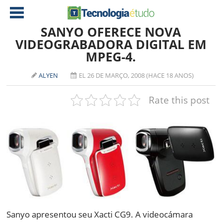
SANYO OFERECE NOVA
VIDEOGRABADORA DIGITAL EM
MPEG-4.
NOTÍCIAS
TABLETS
AMD
ALYEN
EL 26 DE MARÇO, 2008 (HACE 18 ANOS)
CELULAR
INTEL
Rate this post
JOGOS
ATI
IOS
DOWNLOADS
NVIDIA
NOKIA
ANÁLISE
SOFTWARE
NOTEBOOKS
Sanyo apresentou seu Xacti CG9. A videocámara