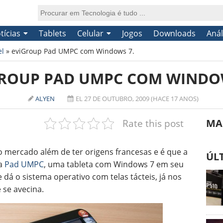
tícias
Tablets
Celular
Jogos
Downloads
Anál
el
»
eviGroup Pad UMPC com Windows 7.
ROUP PAD UMPC COM WINDO
ALYEN
EL 27 DE OUTUBRO, 2009 (HACE 17 ANOS)
Rate this post
MA
o mercado além de ter origens francesas e é que a
ÚL
ua
Pad UMPC
, uma tableta com Windows 7 em seu
 dá o sistema operativo com telas tácteis, já nos
se avecina.