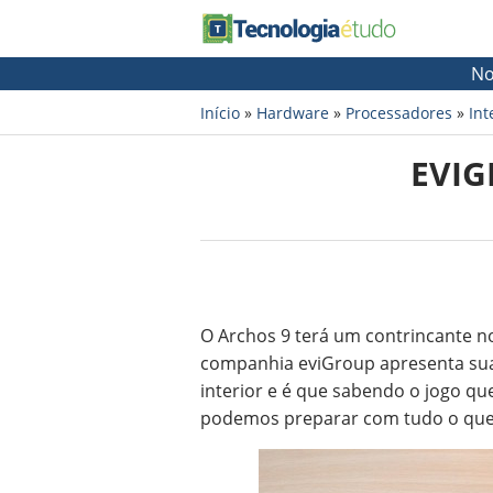
No
Início
»
Hardware
»
Processadores
»
Int
EVIG
O Archos 9 terá um contrincante n
companhia eviGroup apresenta s
interior e é que sabendo o jogo que
podemos preparar com tudo o que 