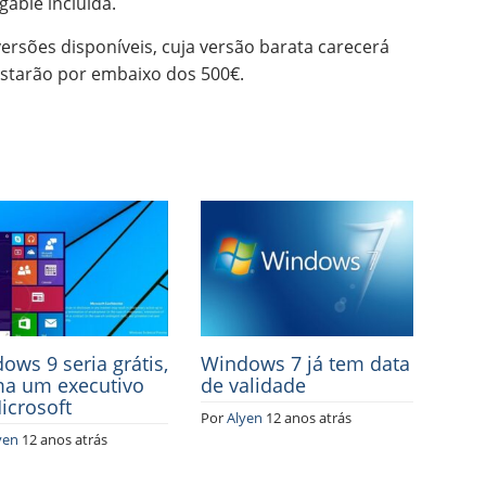
gable incluída.
rsões disponíveis, cuja versão barata carecerá
starão por embaixo dos 500€.
ows 9 seria grátis,
Windows 7 já tem data
ma um executivo
de validade
icrosoft
Por
Alyen
12 anos atrás
yen
12 anos atrás