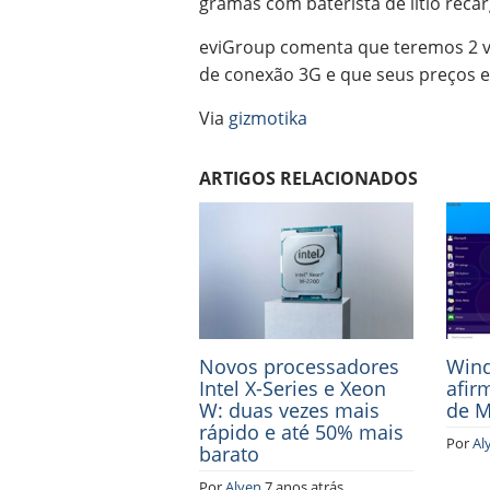
gramas com baterista de lítio recar
eviGroup comenta que teremos 2 ve
de conexão 3G e que seus preços e
Via
gizmotika
ARTIGOS RELACIONADOS
Novos processadores
Wind
Intel X-Series e Xeon
afir
W: duas vezes mais
de M
rápido e até 50% mais
Por
Al
barato
Por
Alyen
7 anos atrás