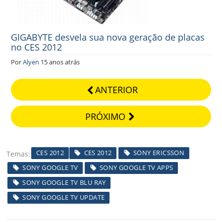
GIGABYTE desvela sua nova geração de placas
no CES 2012
Por
Alyen
15 anos atrás
ANTERIOR
PRÓXIMO
CES 2012
CES 2012
SONY ERICSSON
Temas
SONY GOOGLE TV
SONY GOOGLE TV APPS
SONY GOOGLE TV BLU RAY
SONY GOOGLE TV UPDATE