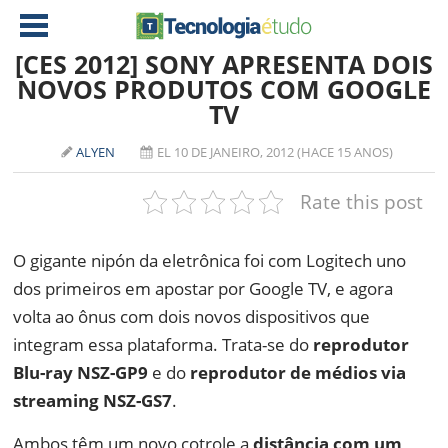
[CES 2012] SONY APRESENTA DOIS
NOVOS PRODUTOS COM GOOGLE
TV
NOTÍCIAS
TABLETS
AMD
ALYEN
EL 10 DE JANEIRO, 2012 (HACE 15 ANOS)
CELULAR
INTEL
Rate this post
JOGOS
ATI
IOS
O gigante nipón da eletrônica foi com Logitech uno
DOWNLOADS
NVIDIA
NOKIA
dos primeiros em apostar por Google TV, e agora
ANÁLISE
SOFTWARE
volta ao ônus com dois novos dispositivos que
NOTEBOOKS
integram essa plataforma. Trata-se do
reprodutor
Blu-ray NSZ-GP9
e do
reprodutor de médios via
streaming NSZ-GS7
.
Ambos têm um novo cotrole a
distância com um