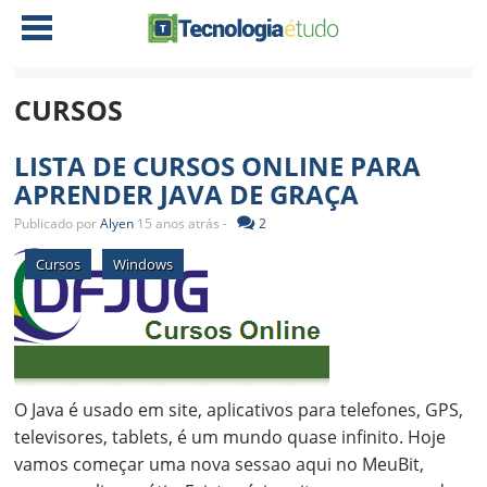
CURSOS
NOTÍCIAS
LISTA DE CURSOS ONLINE PARA
TABLETS
AMD
APRENDER JAVA DE GRAÇA
CELULAR
INTEL
Publicado por
Alyen
15 anos atrás -
2
JOGOS
ATI
IOS
Cursos
Windows
DOWNLOADS
NVIDIA
NOKIA
ANÁLISE
SOFTWARE
NOTEBOOKS
O Java é usado em site, aplicativos para telefones, GPS,
televisores, tablets, é um mundo quase infinito. Hoje
vamos começar uma nova sessao aqui no MeuBit,