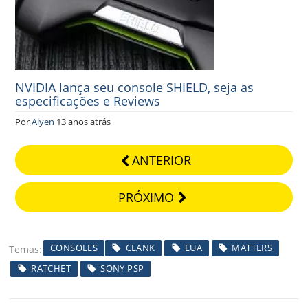
NVIDIA lança seu console SHIELD, seja as
especificações e Reviews
Por
Alyen
13 anos atrás
ANTERIOR
PRÓXIMO
CONSOLES
CLANK
EUA
MATTERS
Temas
RATCHET
SONY PSP