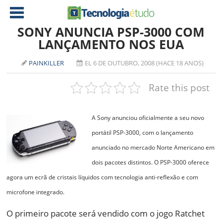
SONY ANUNCIA PSP-3000 COM
LANÇAMENTO NOS EUA
NOTÍCIAS
PAINKILLER
EL 6 DE OUTUBRO, 2008 (HACE 18 ANOS)
TABLETS
AMD
Rate this post
CELULAR
INTEL
JOGOS
ATI
IOS
A Sony anunciou oficialmente a seu novo
DOWNLOADS
NVIDIA
NOKIA
portátil PSP-3000, com o lançamento
anunciado no mercado Norte Americano em
ANÁLISE
SOFTWARE
dois pacotes distintos. O PSP-3000 oferece
NOTEBOOKS
agora um ecrã de cristais líquidos com tecnologia anti-reflexão e com
microfone integrado.
O primeiro pacote será vendido com o jogo Ratchet