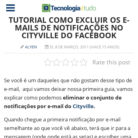
TUTORIAL COMO EXCLUIR OS E-
MAILS DE NOTIFICAÇÕES NO
CITYVILLE DO FACEBOOK
NOTÍCIAS
TABLETS
AMD
ALYEN
EL 8 DE MARÇO, 2011 (HACE 15 ANOS)
CELULAR
INTEL
Rate this post
JOGOS
ATI
IOS
Se você é um daqueles que não gostam desse tipo de
DOWNLOADS
NVIDIA
NOKIA
e-mail, aqui vamos deixar nossa primeira guia, vamos
ANÁLISE
SOFTWARE
explicar como podemos
eliminar o conjunto de
NOTEBOOKS
notificações por e-mail do
Cityville
.
Quando chegue a primeira notificação por e-mail
semelhante ao que você vê abaixo, terá que ir para a
mensagem (onde onde está as setas) e escolher uma