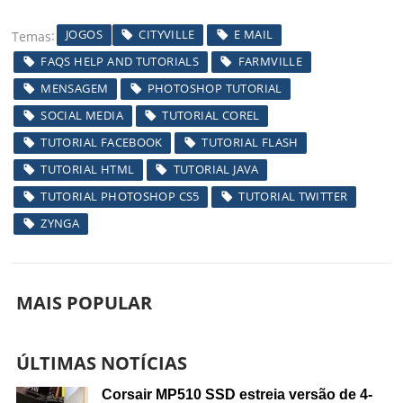
JOGOS
CITYVILLE
E MAIL
Temas
FAQS HELP AND TUTORIALS
FARMVILLE
MENSAGEM
PHOTOSHOP TUTORIAL
SOCIAL MEDIA
TUTORIAL COREL
TUTORIAL FACEBOOK
TUTORIAL FLASH
TUTORIAL HTML
TUTORIAL JAVA
TUTORIAL PHOTOSHOP CS5
TUTORIAL TWITTER
ZYNGA
MAIS POPULAR
ÚLTIMAS NOTÍCIAS
Corsair MP510 SSD estreia versão de 4-