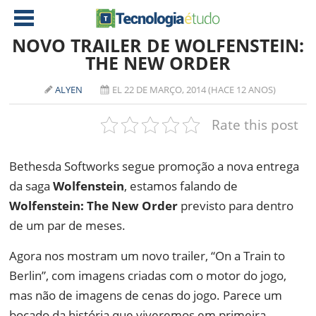
NOVO TRAILER DE WOLFENSTEIN:
THE NEW ORDER
NOTÍCIAS
ALYEN
EL 22 DE MARÇO, 2014 (HACE 12 ANOS)
TABLETS
AMD
Rate this post
CELULAR
INTEL
JOGOS
ATI
IOS
Bethesda Softworks segue promoção a nova entrega
da saga
Wolfenstein
, estamos falando de
DOWNLOADS
NVIDIA
NOKIA
Wolfenstein: The New Order
previsto para dentro
ANÁLISE
SOFTWARE
de um par de meses.
NOTEBOOKS
Agora nos mostram um novo trailer, “On a Train to
Berlin”, com imagens criadas com o motor do jogo,
mas não de imagens de cenas do jogo. Parece um
bocado da história que viveremos em primeira