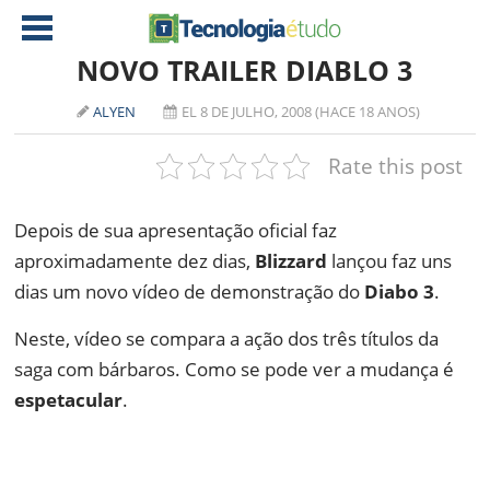
NOVO TRAILER DIABLO 3
ALYEN
EL 8 DE JULHO, 2008 (HACE 18 ANOS)
NOTÍCIAS
Rate this post
TABLETS
AMD
CELULAR
INTEL
Depois de sua apresentação oficial faz
JOGOS
ATI
IOS
aproximadamente dez dias,
Blizzard
lançou faz uns
dias um novo vídeo de demonstração do
DOWNLOADS
NVIDIA
NOKIA
Diabo 3
.
ANÁLISE
SOFTWARE
Neste, vídeo se compara a ação dos três títulos da
saga com bárbaros. Como se pode ver a mudança é
NOTEBOOKS
espetacular
.